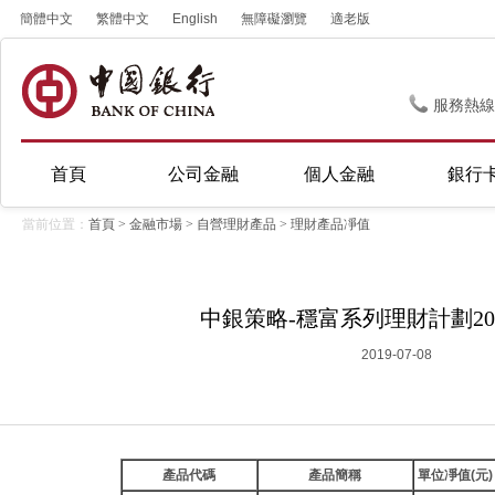
簡體中文
繁體中文
English
無障礙瀏覽
適老版
服務熱線
首頁
公司金融
個人金融
銀行
當前位置：
首頁
>
金融市場
>
自營理財產品
>
理財產品凈值
中銀策略-穩富系列理財計劃201
2019-07-08
產品代碼
產品簡稱
單位凈值(元)