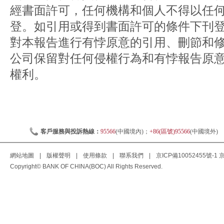
經書面許可，任何機構和個人不得以任
登。如引用或得到書面許可的條件下刊
對本報告進行有悖原意的引用、刪節和
公司保留對任何侵權行為和有悖報告原
權利。
客戶服務與投訴熱線：
95566
(中國境內)；
+86(區號)95566
(中國境外)
網站地圖
|
版權聲明
|
使用條款
|
聯系我們
|
京ICP備10052455號-1
京
Copyright© BANK OF CHINA(BOC) All Rights Reserved.