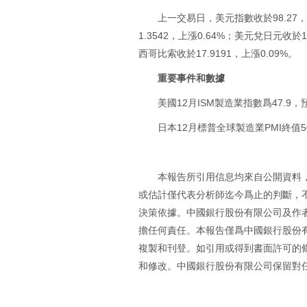
上一交易日，美元指數收於98.27，
1.3542，上漲0.64%；美元兌日元收於1
西哥比索收於17.9191，上漲0.09%。
重要事件和數據
美國12月ISM製造業指數爲47.9，預
日本12月標普全球製造業PMI終值50
本報告所引用信息均來自公開資料
或估計僅代表分析師迄今爲止的判斷，
決策依據。中國銀行股份有限公司及作
擔任何責任。本報告僅爲中國銀行股份
複製和刊登。如引用或得到書面許可的
和修改。中國銀行股份有限公司保留對