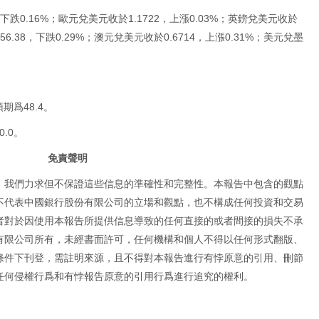
下跌0.16%；歐元兌美元收於1.1722，上漲0.03%；英鎊兌美元收於
56.38，下跌0.29%；澳元兌美元收於0.6714，上漲0.31%；美元兌墨
期爲48.4。
.0。
免責聲明
，我們力求但不保證這些信息的準確性和完整性。本報告中包含的觀點
不代表中國銀行股份有限公司的立場和觀點，也不構成任何投資和交易
者對於因使用本報告所提供信息導致的任何直接的或者間接的損失不承
有限公司所有，未經書面許可，任何機構和個人不得以任何形式翻版、
條件下刊登，需註明來源，且不得對本報告進行有悖原意的引用、刪節
任何侵權行爲和有悖報告原意的引用行爲進行追究的權利。