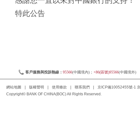
感謝您一直以來對中國銀行的支持！
特此公告
客戶服務與投訴熱線：
95566
(中國境內)；
+86(區號)95566
(中國境外)
網站地圖
|
版權聲明
|
使用條款
|
聯系我們
|
京ICP備10052455號-1
京
Copyright© BANK OF CHINA(BOC) All Rights Reserved.