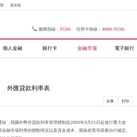
覽
適老版
服務熱線：
95566
信用卡熱線：
40066 95566
個人金融
銀行卡
金融市場
電子銀行
外匯貸款利率表
分享
打印
知，我國外幣存貸款利率管理體制從2000年9月21日起進行重大改
際金融市場利率的變動情況以及資金成本、風險差異等因素自行確定。