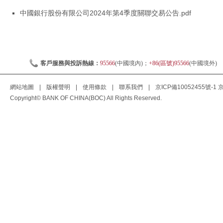
中國銀行股份有限公司2024年第4季度關聯交易公告.pdf
客戶服務與投訴熱線：
95566
(中國境內)；
+86(區號)95566
(中國境外)
網站地圖
|
版權聲明
|
使用條款
|
聯系我們
|
京ICP備10052455號-1
京
Copyright© BANK OF CHINA(BOC) All Rights Reserved.