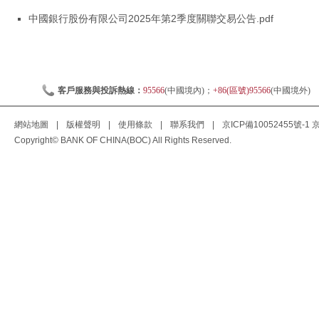
中國銀行股份有限公司2025年第2季度關聯交易公告.pdf
客戶服務與投訴熱線：
95566
(中國境內)；
+86(區號)95566
(中國境外)
網站地圖
|
版權聲明
|
使用條款
|
聯系我們
|
京ICP備10052455號-1
京
Copyright© BANK OF CHINA(BOC) All Rights Reserved.