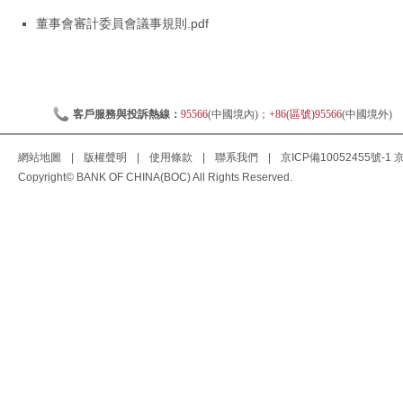
董事會審計委員會議事規則.pdf
客戶服務與投訴熱線：
95566
(中國境內)；
+86(區號)95566
(中國境外)
網站地圖
|
版權聲明
|
使用條款
|
聯系我們
|
京ICP備10052455號-1
京
Copyright© BANK OF CHINA(BOC) All Rights Reserved.