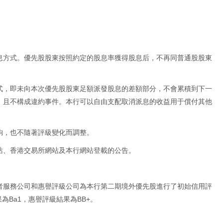
息方式。優先股股東按照約定的股息率獲得股息后，不再同普通股股東
式，即未向本次優先股股東足額派發股息的差額部分，不會累積到下一
，且不構成違約事件。本行可以自由支配取消派息的收益用于償付其他
鉤，也不隨著評級變化而調整。
站、香港交易所網站及本行網站登載的公告。
者服務公司和惠譽評級公司為本行第二期境外優先股進行了初始信用評
為Ba1，惠譽評級結果為BB+。