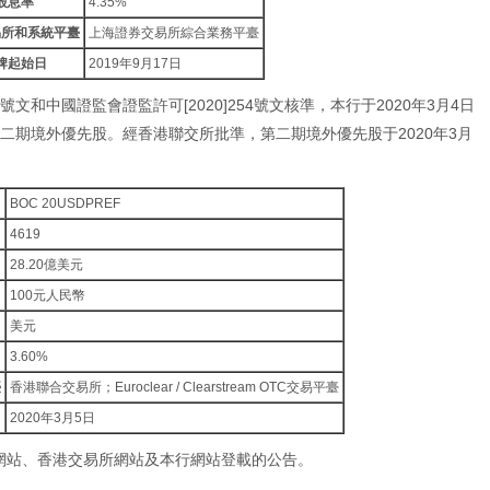
股息率
4.35%
易所和系統平臺
上海證券交易所綜合業務平臺
牌起始日
2019年9月17日
0號文和中國證監會證監許可[2020]254號文核準，本行于2020年3月4日
第二期境外優先股。經香港聯交所批準，第二期境外優先股于2020年3月
BOC 20USDPREF
4619
28.20億美元
100元人民幣
美元
3.60%
臺
香港聯合交易所；Euroclear / Clearstream OTC交易平臺
2020年3月5日
網站、香港交易所網站及本行網站登載的公告。