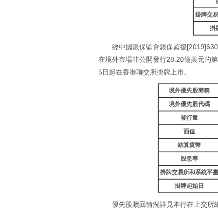
掛牌交
掛
經中國銀保監會銀保監復[2019]63
在境外市場非公開發行28.20億美元的
5日起在香港聯交所掛牌上市。
境外優先股簡稱
境外優先股代碼
發行量
面值
結算貨幣
股息率
掛牌交易所和系統平
掛牌起始日
優先股贖回情況詳見本行在上交所