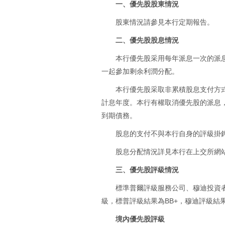
一、優先股股東情況
股東情況請參見本行定期報告。
二、優先股股息情況
本行優先股采用每年派息一次的派
一起參加剩余利潤分配。
本行優先股采取非累積股息支付方
計息年度。本行有權取消優先股的派息
到期債務。
股息的支付不與本行自身的評級掛
股息分配情況詳見本行在上交所網
三、優先股評級情況
標準普爾評級服務公司、穆迪投資
級，標普評級結果為BB+，穆迪評級結果
境內優先股評級