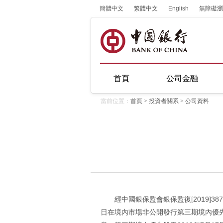
簡體中文
繁體中文
English
無障礙瀏
首頁
公司金融
當前位置：
首頁
>
投資者關系
>
公司資料
經中國銀保監會銀保監復[2019]38
日在境內市場非公開發行第三期境內優先股