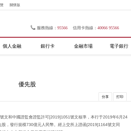
覽
關懷版
服務熱線：
95566
信用卡熱線：
40066 95566
個人金融
銀行卡
金融市場
電子銀行
優先股
分享
打印
7號文和中國證監會證監許可[2019]1051號文核準，本行于2019年6月24
，發行規模730億元人民幣。經上交所上證函[2019]1164號文同