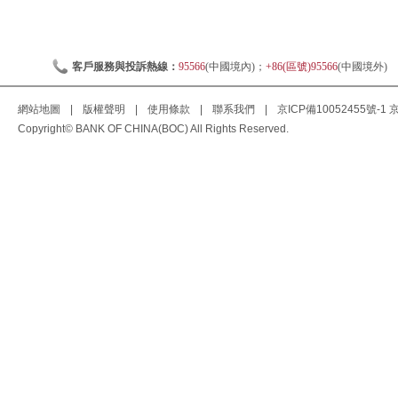
客戶服務與投訴熱線：
95566
(中國境內)；
+86(區號)95566
(中國境外)
網站地圖
|
版權聲明
|
使用條款
|
聯系我們
|
京ICP備10052455號-1
京
Copyright© BANK OF CHINA(BOC) All Rights Reserved.