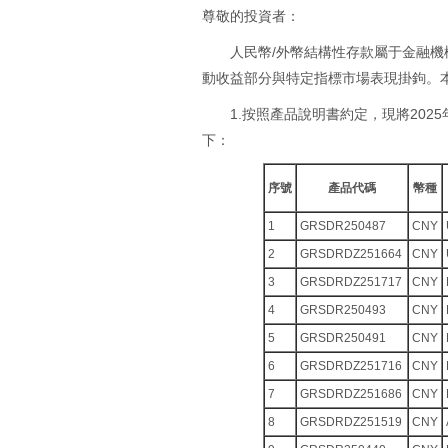
尊敬的投資者：
人民幣/外幣結構性存款屬于金融
動收益部分與特定指標市場表現掛鉤。
1.按照產品說明書約定，現將2025
下：
序號
產品代碼
幣種
1
GRSDR250487
CNY
2
GRSDRDZ251664
CNY
3
GRSDRDZ251717
CNY
4
GRSDR250493
CNY
5
GRSDR250491
CNY
6
GRSDRDZ251716
CNY
7
GRSDRDZ251686
CNY
8
GRSDRDZ251519
CNY