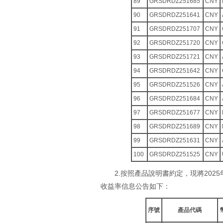
89
GRSDRDZ251685
CNY
90
GRSDRDZ251641
CNY
91
GRSDRDZ251707
CNY
92
GRSDRDZ251720
CNY
93
GRSDRDZ251721
CNY
94
GRSDRDZ251642
CNY
95
GRSDRDZ251526
CNY
96
GRSDRDZ251684
CNY
97
GRSDRDZ251677
CNY
98
GRSDRDZ251689
CNY
99
GRSDRDZ251631
CNY
100
GRSDRDZ251525
CNY
2.按照產品說明書約定，現將202
收益率信息公告如下：
序號
產品代碼