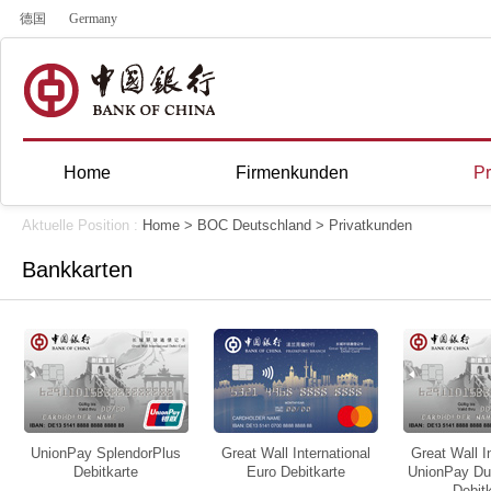
德国
Germany
Home
Firmenkunden
Pr
Aktuelle Position :
Home
>
BOC Deutschland
>
Privatkunden
Bankkarten
UnionPay SplendorPlus
Great Wall International
Great Wall I
Debitkarte
Euro Debitkarte
UnionPay Du
Debit