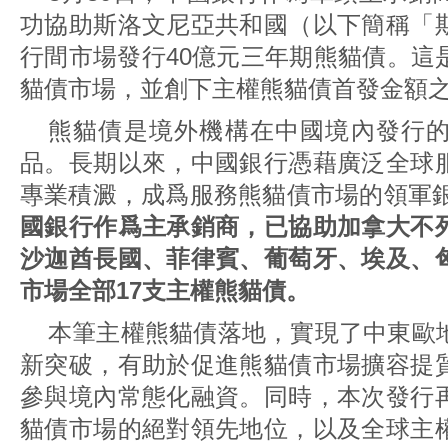
功協助斯洛文尼亞共和國（以下簡稱「
行間市場發行40億元三年期熊貓債。這
貓債市場，並創下主權熊貓債首發金額
熊貓債是境外機構在中國境內發行
品。長期以來，中國銀行憑藉廣泛全球
專業積澱，成爲服務熊貓債市場的領軍
國銀行作爲主承銷商，已協助加拿大不
沙迦酋長國、菲律賓、葡萄牙、埃及、
市場全部17支主權熊貓債。
本筆主權熊貓債落地，實現了中東歐
新突破，有助於促進熊貓債市場擴容提
參與境內常態化融資。同時，本次發行
貓債市場的絕對領先地位，以及全球主