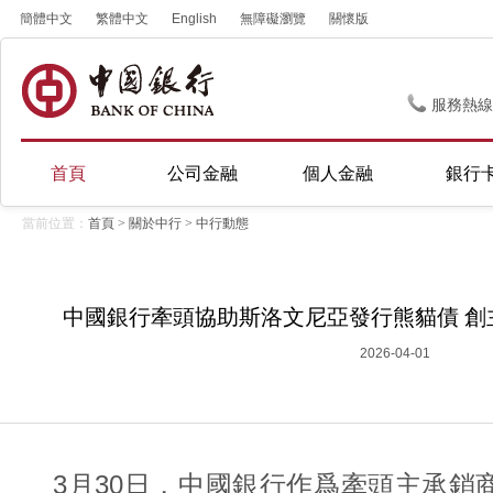
簡體中文
繁體中文
English
無障礙瀏覽
關懷版
服務熱線
首頁
公司金融
個人金融
銀行
當前位置：
首頁
>
關於中行
>
中行動態
中國銀行牽頭協助斯洛文尼亞發行熊貓債 創
2026-04-01
3月30日，中國銀行作爲牽頭主承銷