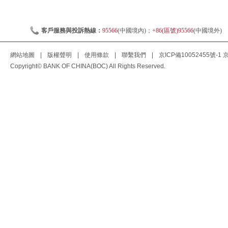
客戶服務與投訴熱線：
95566
(中國境內)；
+86(區號)95566
(中國境外)
網站地圖
|
版權聲明
|
使用條款
|
聯繫我們
|
京ICP備10052455號-1
京
Copyright© BANK OF CHINA(BOC) All Rights Reserved.