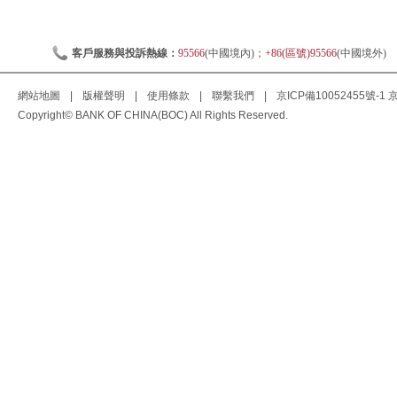
客戶服務與投訴熱線：
95566
(中國境內)；
+86(區號)95566
(中國境外)
網站地圖
|
版權聲明
|
使用條款
|
聯繫我們
|
京ICP備10052455號-1
京
Copyright© BANK OF CHINA(BOC) All Rights Reserved.