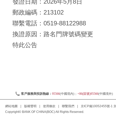
發證日期：2026年5月8日
郵政編碼：213102
聯繫電話：0519-88122988
換證原因：路名門牌號碼變更
特此公告
客戶服務與投訴熱線：
95566
(中國境內)；
+86(區號)95566
(中國境外)
網站地圖
|
版權聲明
|
使用條款
|
聯繫我們
|
京ICP備10052455號-1
京
Copyright© BANK OF CHINA(BOC) All Rights Reserved.