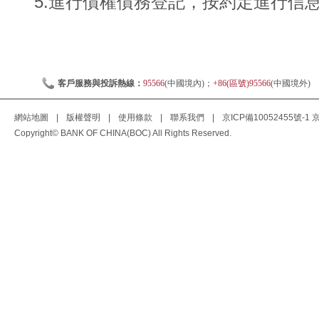
5.進行債權債務登記，按約定進行信
客戶服務與投訴熱線：
95566
(中國境內)；
+86(區號)95566
(中國境外)
網站地圖
|
版權聲明
|
使用條款
|
聯系我們
|
京ICP備10052455號-1
京
Copyright© BANK OF CHINA(BOC) All Rights Reserved.