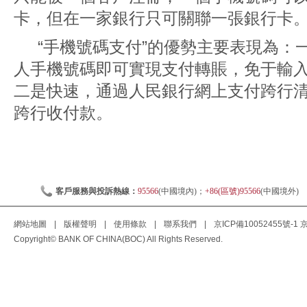
卡，但在一家銀行只可關聯一張銀行卡
“手機號碼支付”的優勢主要表現為：
人手機號碼即可實現支付轉賬，免于輸
二是快速，通過人民銀行網上支付跨行
跨行收付款。
客戶服務與投訴熱線：
95566
(中國境內)；
+86(區號)95566
(中國境外)
網站地圖
|
版權聲明
|
使用條款
|
聯系我們
|
京ICP備10052455號-1
京
Copyright© BANK OF CHINA(BOC) All Rights Reserved.