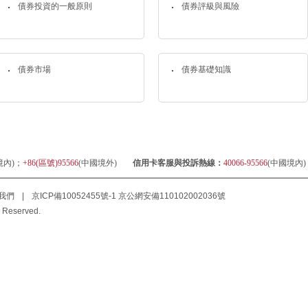
債券投資的一般原則
債券評級與風險
債券市場
債券基礎知識
境內)；
+86(區號)95566
(中國境外)
信用卡客服與投訴熱線：
40066-95566
(中國境內
我們
|
京ICP備10052455號-1
京公網安備110102002036號
 Reserved.