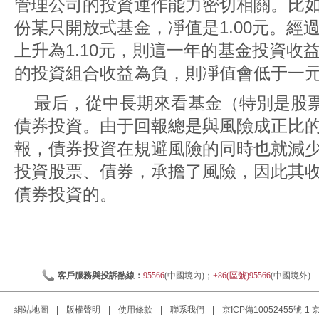
管理公司的投資運作能力密切相關。比如
份某只開放式基金，凈值是1.00元。經
上升為1.10元，則這一年的基金投資收
的投資組合收益為負，則凈值會低于一
最后，從中長期來看基金（特別是股
債券投資。由于回報總是與風險成正比
報，債券投資在規避風險的同時也就減
投資股票、債券，承擔了風險，因此其
債券投資的。
客戶服務與投訴熱線：
95566
(中國境內)；
+86(區號)95566
(中國境外)
網站地圖
|
版權聲明
|
使用條款
|
聯系我們
|
京ICP備10052455號-1
京