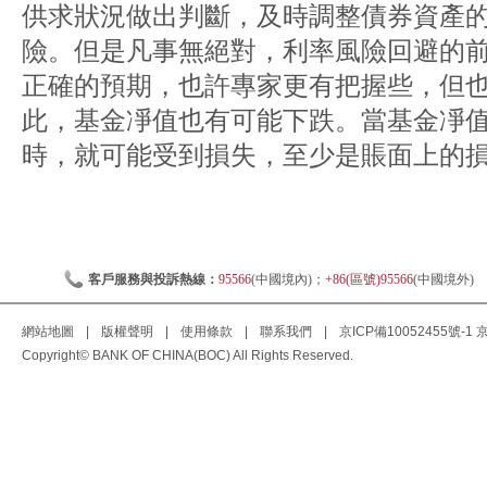
供求狀況做出判斷，及時調整債券資產
險。但是凡事無絕對，利率風險回避的
正確的預期，也許專家更有把握些，但
此，基金凈值也有可能下跌。當基金凈
時，就可能受到損失，至少是賬面上的
客戶服務與投訴熱線：
95566
(中國境內)；
+86(區號)95566
(中國境外)
網站地圖
|
版權聲明
|
使用條款
|
聯系我們
|
京ICP備10052455號-1
京
Copyright© BANK OF CHINA(BOC) All Rights Reserved.