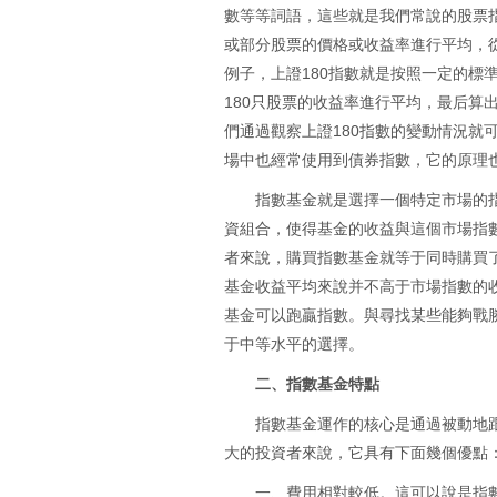
數等等詞語，這些就是我們常說的股票
或部分股票的價格或收益率進行平均，
例子，上證180指數就是按照一定的標
180只股票的收益率進行平均，最后算
們通過觀察上證180指數的變動情況就
場中也經常使用到債券指數，它的原理
指數基金就是選擇一個特定市場的
資組合，使得基金的收益與這個市場指
者來說，購買指數基金就等于同時購買
基金收益平均來說并不高于市場指數的收益
基金可以跑贏指數。與尋找某些能夠戰
于中等水平的選擇。
二、指數基金特點
指數基金運作的核心是通過被動地
大的投資者來說，它具有下面幾個優點
一、費用相對較低。這可以說是指