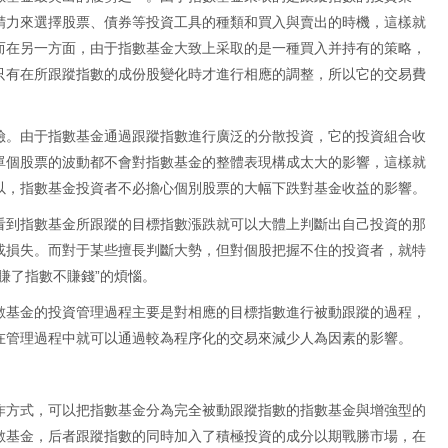
精力來選擇股票、債券等投資工具的種類和買入與賣出的時機，這樣就
而在另一方面，由于指數基金大致上采取的是一種買入并持有的策略，
只有在所跟蹤指數的成份股變化時才進行相應的調整，所以它的交易費
險。由于指數基金通過跟蹤指數進行廣泛的分散投資，它的投資組合收
單個股票的波動都不會對指數基金的整體表現構成太大的影響，這樣就
以，指數基金投資者不必擔心個別股票的大幅下跌對基金收益的影響。
看到指數基金所跟蹤的目標指數漲跌就可以大體上判斷出自己投資的那
或損失。而對于某些擅長判斷大勢，但對個股把握不住的投資者，就特
賺了指數不賺錢”的煩惱。
數基金的投資管理過程主要是對相應的目標指數進行被動跟蹤的過程，
在管理過程中就可以通過較為程序化的交易來減少人為因素的影響。
作方式，可以把指數基金分為完全被動跟蹤指數的指數基金與增強型的
數基金，后者跟蹤指數的同時加入了積極投資的成分以期戰勝市場，在