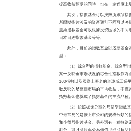
提高收益預期的同時，也在一定程度上
其次，指數基金可以按照所跟蹤指
所跟蹤指數涉及的資產類別不同可以將
股票指數基金可以根據投資區域的不同進
日本日經指數基金等等。
此外，目前的指數基金以股票基金
型：
（1）綜合型的指數基金。綜合型
某一反映全市場狀況的綜合性指數作為跟
100指數以及國際上著名的道瓊斯工業
數反映的是整個市場的平均收益，不僅
指數基金也就成了指數基金的主流品種
（2）按照板塊分類的局部型指數
中最常見的是按上市公司的規模分類的
和小盤股指數基金。另外還有一種較為
劃分，可以將股票分為價值型或成長型