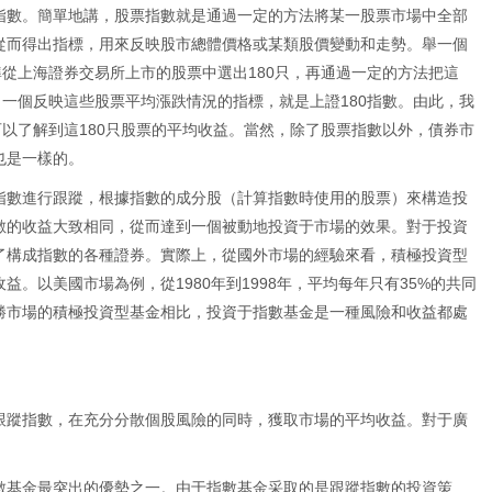
指數。簡單地講，股票指數就是通過一定的方法將某一股票市場中全部
從而得出指標，用來反映股市總體價格或某類股價變動和走勢。舉一個
準從上海證券交易所上市的股票中選出180只，再通過一定的方法把這
出一個反映這些股票平均漲跌情況的指標，就是上證180指數。由此，我
可以了解到這180只股票的平均收益。當然，除了股票指數以外，債券市
也是一樣的。
指數進行跟蹤，根據指數的成分股（計算指數時使用的股票）來構造投
數的收益大致相同，從而達到一個被動地投資于市場的效果。對于投資
了構成指數的各種證券。實際上，從國外市場的經驗來看，積極投資型
。以美國市場為例，從1980年到1998年，平均每年只有35%的共同
勝市場的積極投資型基金相比，投資于指數基金是一種風險和收益都處
跟蹤指數，在充分分散個股風險的同時，獲取市場的平均收益。對于廣
：
數基金最突出的優勢之一。由于指數基金采取的是跟蹤指數的投資策