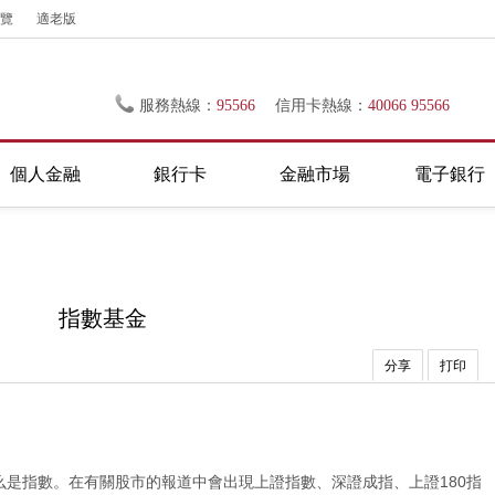
覽
適老版
服務熱線：
95566
信用卡熱線：
40066 95566
個人金融
銀行卡
金融市場
電子銀行
指數基金
分享
打印
是指數。在有關股市的報道中會出現上證指數、深證成指、上證180指