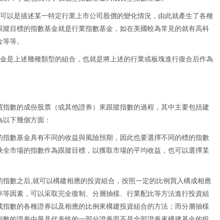
數可以是描述某一特定行業上市公司股價的變化情況，由此就產生了各種
跟蹤目標的指數基金就是行業指數基金，如在美國較為常見的就有高科
金等等。
基金是上述幾種類型的組合，也就是將上述的行業或板塊進行復合后作為
買指數的成份股票（或其他證券）來跟蹤指數的過程，其中主要包括建
為以下幾個方面：
的指數基金具有不同的收益與風險預期，因此也要選擇不同的標的指數
映全市場的指數作為跟蹤目標，以獲取市場的平均收益，也可以選擇某
的指數之后,就可以構建相應的投資組合，按照一定的比例買入構成相應
率等因素，可以采取完全復制、分層抽樣、行業配比等方法進行投資組
成指數的各種證券以及相應的比例來構建投資組合的方法；而分層抽樣
指數的證券中最具代表性的一部分證券而不是全部證券來構建基金的投