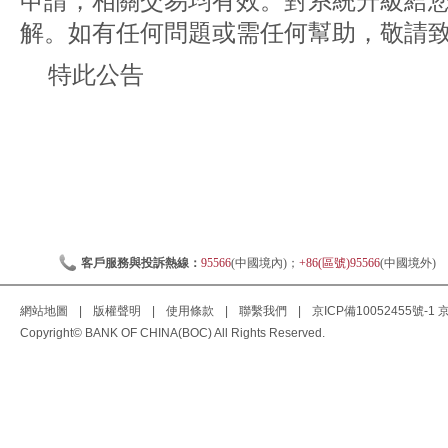
申請，相關交易均有效。對系統升級給
解。如有任何問題或需任何幫助，敬請致電
特此公告
客戶服務與投訴熱線：
95566
(中國境內)；
+86(區號)95566
(中國境外)
網站地圖
|
版權聲明
|
使用條款
|
聯繫我們
|
京ICP備10052455號-1
京
Copyright© BANK OF CHINA(BOC) All Rights Reserved.