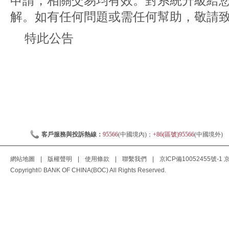
申請，相關交易均有效。對系統升級給
解。如有任何問題或需任何幫助，敬請致電
特此公告
客戶服務與投訴熱線：
95566
(中國境內)；
+86(區號)95566
(中國境外)
網站地圖
|
版權聲明
|
使用條款
|
聯繫我們
|
京ICP備10052455號-1
京
Copyright© BANK OF CHINA(BOC) All Rights Reserved.