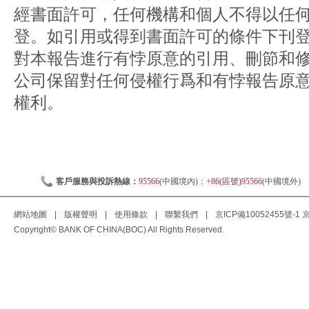
經書面許可，任何機構和個人不得以任
登。如引用或得到書面許可的條件下刊
對本報告進行有悖原意的引用、刪節和
公司保留對任何侵權行爲和有悖報告原
權利。
客戶服務與投訴熱線：
95566
(中國境內)；
+86(區號)95566
(中國境外)
網站地圖
|
版權聲明
|
使用條款
|
聯繫我們
|
京ICP備10052455號-1
京
Copyright© BANK OF CHINA(BOC) All Rights Reserved.