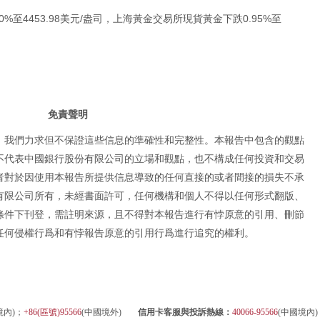
%至4453.98美元/盎司，上海黃金交易所現貨黃金下跌0.95%至
免責聲明
，我們力求但不保證這些信息的準確性和完整性。本報告中包含的觀點
不代表中國銀行股份有限公司的立場和觀點，也不構成任何投資和交易
者對於因使用本報告所提供信息導致的任何直接的或者間接的損失不承
有限公司所有，未經書面許可，任何機構和個人不得以任何形式翻版、
條件下刊登，需註明來源，且不得對本報告進行有悖原意的引用、刪節
任何侵權行爲和有悖報告原意的引用行爲進行追究的權利。
境內)；
+86(區號)95566
(中國境外)
信用卡客服與投訴熱線：
40066-95566
(中國境內