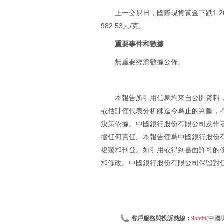
上一交易日，國際現貨黃金下跌1.20
982.53元/克。
重要事件和數據
無重要經濟數據公佈。
本報告所引用信息均來自公開資料
或估計僅代表分析師迄今爲止的判斷，
決策依據。中國銀行股份有限公司及作
擔任何責任。本報告僅爲中國銀行股份
複製和刊登。如引用或得到書面許可的
和修改。中國銀行股份有限公司保留對
客戶服務與投訴熱線：
95566
(中國