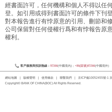
經書面許可，任何機構和個人不得以任
登。如引用或得到書面許可的條件下刊
對本報告進行有悖原意的引用、刪節和
公司保留對任何侵權行爲和有悖報告原
權利。
客戶服務與投訴熱線：
95566
(中國境內)；
+86(區號)95566
(中國境外)
網站地圖
|
版權聲明
|
使用條款
|
聯繫我們
|
京ICP備10052455號-1
京
Copyright© BANK OF CHINA(BOC) All Rights Reserved.