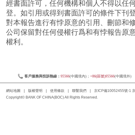
經書面許可，任何機構和個人不得以任
登。如引用或得到書面許可的條件下刊
對本報告進行有悖原意的引用、刪節和
公司保留對任何侵權行爲和有悖報告原
權利。
客戶服務與投訴熱線：
95566
(中國境內)；
+86(區號)95566
(中國境外)
網站地圖
|
版權聲明
|
使用條款
|
聯繫我們
|
京ICP備10052455號-1
京
Copyright© BANK OF CHINA(BOC) All Rights Reserved.