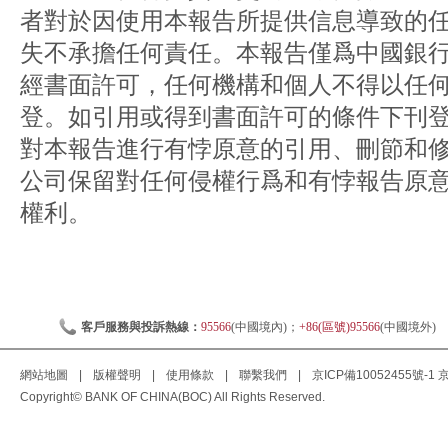
者對於因使用本報告所提供信息導致的
失不承擔任何責任。本報告僅爲中國銀
經書面許可，任何機構和個人不得以任
登。如引用或得到書面許可的條件下刊
對本報告進行有悖原意的引用、刪節和
公司保留對任何侵權行爲和有悖報告原
權利。
客戶服務與投訴熱線：
95566
(中國境內)；
+86(區號)95566
(中國境外)
網站地圖
|
版權聲明
|
使用條款
|
聯繫我們
|
京ICP備10052455號-1
京
Copyright© BANK OF CHINA(BOC) All Rights Reserved.