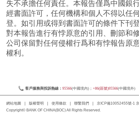
失不承擔任何責任。本報告僅爲中國銀
經書面許可，任何機構和個人不得以任
登。如引用或得到書面許可的條件下刊
對本報告進行有悖原意的引用、刪節和
公司保留對任何侵權行爲和有悖報告原
權利。
客戶服務與投訴熱線：
95566
(中國境內)；
+86(區號)95566
(中國境外)
網站地圖
|
版權聲明
|
使用條款
|
聯繫我們
|
京ICP備10052455號-1
京
Copyright© BANK OF CHINA(BOC) All Rights Reserved.