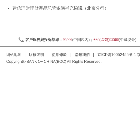
建信理財理財產品託管協議補充協議（北京分行）
客戶服務與投訴熱線：
95566
(中國境內)；
+86(區號)95566
(中國境外)
網站地圖
|
版權聲明
|
使用條款
|
聯繫我們
|
京ICP備10052455號-1
京
Copyright© BANK OF CHINA(BOC) All Rights Reserved.