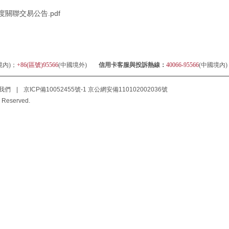
關聯交易公告.pdf
境內)；
+86(區號)95566
(中國境外)
信用卡客服與投訴熱線：
40066-95566
(中國境內
我們
|
京ICP備10052455號-1
京公網安備110102002036號
 Reserved.