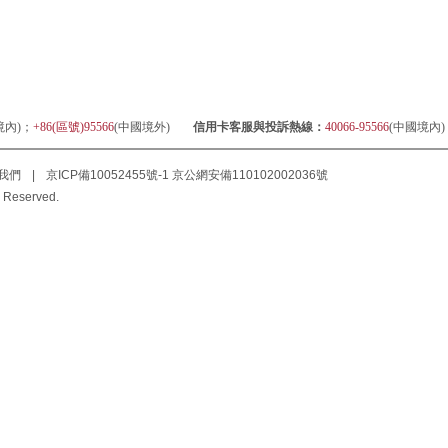
境內)；
+86(區號)95566
(中國境外)
信用卡客服與投訴熱線：
40066-95566
(中國境內
我們
|
京ICP備10052455號-1
京公網安備110102002036號
 Reserved.