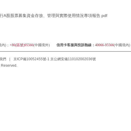
A股股票募集資金存放、管理與實際使用情況專項報告.pdf
境內)；
+86(區號)95566
(中國境外)
信用卡客服與投訴熱線：
40066-95566
(中國境內
我們
|
京ICP備10052455號-1
京公網安備110102002036號
 Reserved.