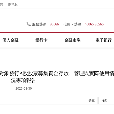
覽
關懷版
服務熱線：
95566
信用卡熱線：
40066 95566
個人金融
銀行卡
金融市場
電子銀行
對象發行A股股票募集資金存放、管理與實際使用
況專項報告
2026-03-30
分享
打印