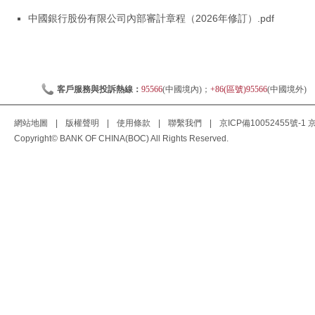
中國銀行股份有限公司內部審計章程（2026年修訂）.pdf
客戶服務與投訴熱線：
95566
(中國境內)；
+86(區號)95566
(中國境外)
網站地圖
|
版權聲明
|
使用條款
|
聯繫我們
|
京ICP備10052455號-1
京
Copyright© BANK OF CHINA(BOC) All Rights Reserved.