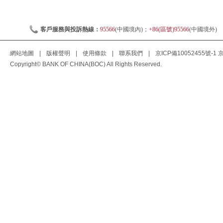
客戶服務與投訴熱線：
95566
(中國境內)；
+86(區號)95566
(中國境外)
網站地圖
|
版權聲明
|
使用條款
|
聯系我們
|
京ICP備10052455號-1
京
Copyright© BANK OF CHINA(BOC) All Rights Reserved.