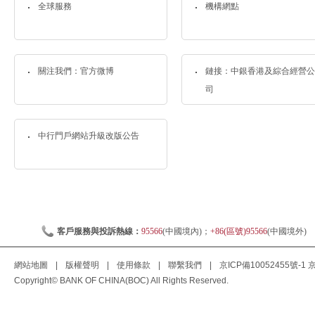
全球服務
機構網點
關注我們：官方微博
鏈接：中銀香港及綜合經營公
司
中行門戶網站升級改版公告
客戶服務與投訴熱線：
95566
(中國境內)；
+86(區號)95566
(中國境外)
網站地圖
|
版權聲明
|
使用條款
|
聯繫我們
|
京ICP備10052455號-1
京
Copyright© BANK OF CHINA(BOC) All Rights Reserved.