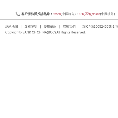
客戶服務與投訴熱線：
95566
(中國境內)；
+86(區號)95566
(中國境外)
網站地圖
|
版權聲明
|
使用條款
|
聯繫我們
|
京ICP備10052455號-1
京
Copyright© BANK OF CHINA(BOC) All Rights Reserved.