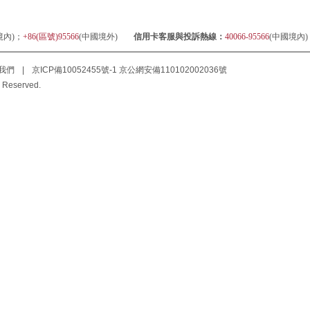
境內)；
+86(區號)95566
(中國境外)
信用卡客服與投訴熱線：
40066-95566
(中國境內
我們
|
京ICP備10052455號-1
京公網安備110102002036號
 Reserved.