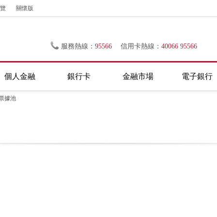
覽
關懷版
服務熱線：
95566
信用卡熱線：
40066 95566
個人金融
銀行卡
金融市場
電子銀行
票據池