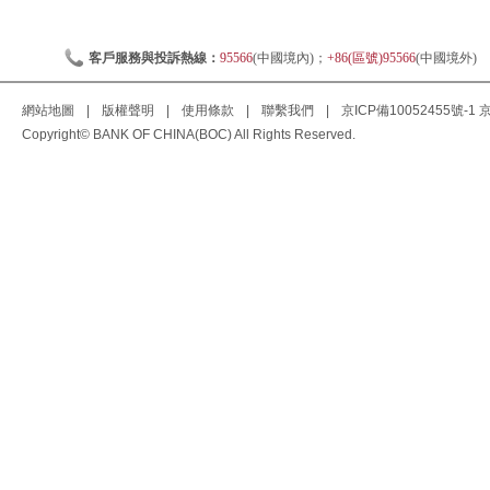
客戶服務與投訴熱線：
95566
(中國境內)；
+86(區號)95566
(中國境外)
網站地圖
|
版權聲明
|
使用條款
|
聯繫我們
|
京ICP備10052455號-1
京
Copyright© BANK OF CHINA(BOC) All Rights Reserved.