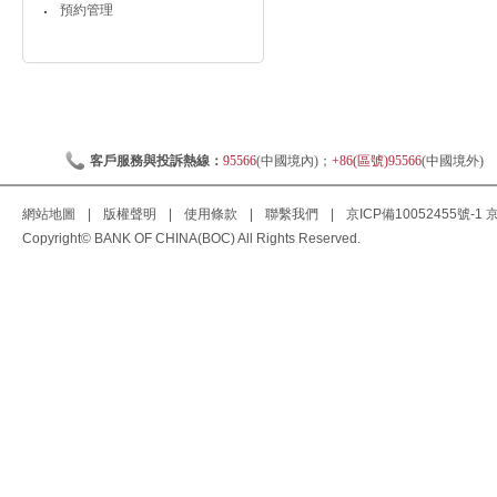
預約管理
客戶服務與投訴熱線：
95566
(中國境內)；
+86(區號)95566
(中國境外)
網站地圖
|
版權聲明
|
使用條款
|
聯繫我們
|
京ICP備10052455號-1
京
Copyright© BANK OF CHINA(BOC) All Rights Reserved.