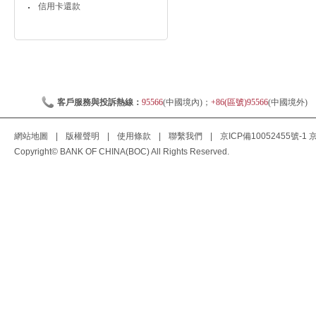
信用卡還款
客戶服務與投訴熱線：
95566
(中國境內)；
+86(區號)95566
(中國境外)
網站地圖
|
版權聲明
|
使用條款
|
聯繫我們
|
京ICP備10052455號-1
京
Copyright© BANK OF CHINA(BOC) All Rights Reserved.