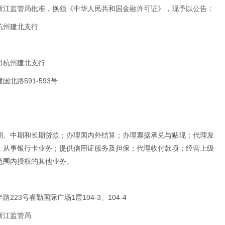
浙江监管局批准，换领《中华人民共和国金融许可证》，现予以公告：
杭州建北支行
司杭州建北支行
北路591-593号
期、中期和长期贷款；办理国内外结算；办理票据承兑与贴现；代理发
；从事银行卡业务；提供信用证服务及担保；代理收付款项；经营上级
范围内授权的其他业务。
23号睿勤国际广场1层104-3、104-4
浙江监管局