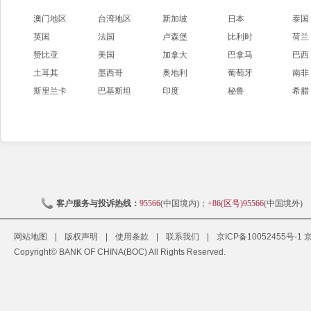
澳门地区
台湾地区
新加坡
日本
泰国
英国
法国
卢森堡
比利时
荷兰
赞比亚
美国
加拿大
巴拿马
巴西
土耳其
墨西哥
奥地利
葡萄牙
南非
斯里兰卡
巴基斯坦
印度
秘鲁
希腊
客户服务与投诉热线：
95566
(中国境内)；
+86(区号)95566
(中国境外)
网站地图
|
版权声明
|
使用条款
|
联系我们
|
京ICP备10052455号-1
京
Copyright© BANK OF CHINA(BOC) All Rights Reserved.