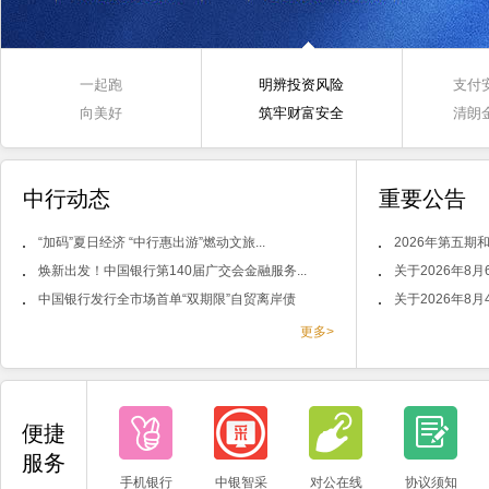
一起跑
明辨投资风险
支付
向美好
筑牢财富安全
清朗
中行动态
重要公告
“加码”夏日经济 “中行惠出游”燃动文旅...
2026年第五期和
焕新出发！中国银行第140届广交会金融服务...
关于2026年8
中国银行发行全市场首单“双期限”自贸离岸债
关于2026年8
更多>
便捷
服务
手机银行
中银智采
对公在线
协议须知