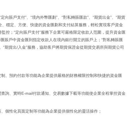
“定向賬戶支付”、“境內外幣匯劃”、“對私轉賬匯款”、“期貨出金”、“期貨
安全、穩定、方便、快捷的資金匯劃和支付結算服務，輕松實現客戶資金
監控；“定向賬戶支付”服務下企業可嚴格限定收款人范圍，提升資金匯
外匯賬戶中資金匯到指定收款人在境內銀行開立的賬戶上；“對私轉賬匯
。“期貨出/入金”服務，協助客戶將期貨保證金從期貨交易所與期貨公司
式定制、預約付款等功能為企業提供嚴格的財務權限控制和快捷的資金匯
查詢、實時E-mail付款通知、交易數據下載等功能使企業全程掌控資金
新、個性化頁面定制等功能為企業提供個性化的靈活操作；