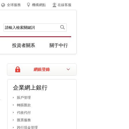
全球服務
機構網點
在線客服
投資者關系
關于中行
網銀登錄
企業網上銀行
賬戶管理
轉賬匯款
代收代付
匯票服務
跨行現金管理