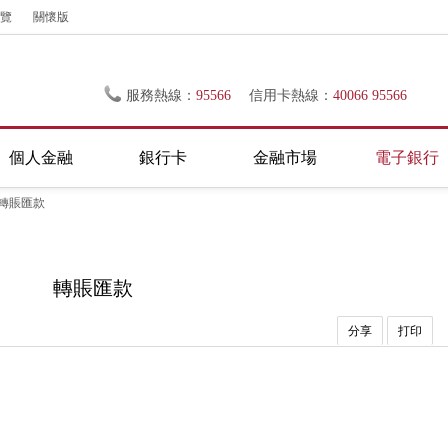
覽
關懷版
服務熱線：
95566
信用卡熱線：
40066 95566
個人金融
銀行卡
金融市場
電子銀行
轉賬匯款
轉賬匯款
分享
打印