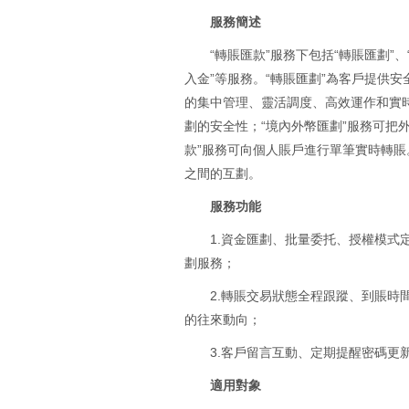
服務簡述
“轉賬匯款”服務下包括“轉賬匯劃”、
入金”等服務。“轉賬匯劃”為客戶提供
的集中管理、靈活調度、高效運作和實時
劃的安全性；“境內外幣匯劃”服務可把
款”服務可向個人賬戶進行單筆實時轉賬
之間的互劃。
服務功能
1.資金匯劃、批量委托、授權模
劃服務；
2.轉賬交易狀態全程跟蹤、到賬時間
的往來動向；
3.客戶留言互動、定期提醒密碼更
適用對象