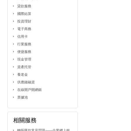
貸款服務
國際結算
投資理財
電子商務
信用卡
行業服務
便捷服務
現金管理
資產托管
養老金
供應鏈融資
在線開戶開網銀
票據池
相關服務
轉賬匯款常見問題——企業網上銀