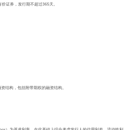
价证券，发行期不超过365天。
；
融资结构，包括附带期权的融资结构。
ibor）为基准利率，在此基础上综合考虑发行人的信用利差、流动性利