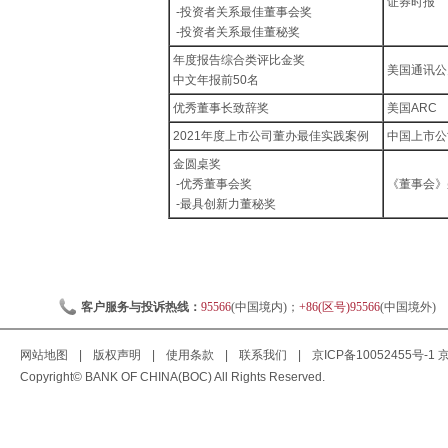
证券时报
-投资者关系最佳董事会奖
-投资者关系最佳董秘奖
年度报告综合类评比金奖
美国通讯公关
中文年报前50名
优秀董事长致辞奖
美国ARC
2021年度上市公司董办最佳实践案例
中国上市公
金圆桌奖
-优秀董事会奖
《董事会》
-最具创新力董秘奖
客户服务与投诉热线：
95566
(中国境内)；
+86(区号)95566
(中国境外)
网站地图
|
版权声明
|
使用条款
|
联系我们
|
京ICP备10052455号-1
京
Copyright© BANK OF CHINA(BOC) All Rights Reserved.