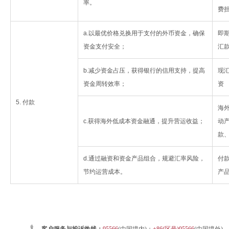
率。
费
a.以最优价格兑换用于支付的外币资金，确保
即
资金支付安全；
汇
b.减少资金占压，获得银行的信用支持，提高
现
资金周转效率；
资
5. 付款
海
c.获得海外低成本资金融通，提升营运收益；
动
款
d.通过融资和资金产品组合，规避汇率风险，
付
节约运营成本。
产