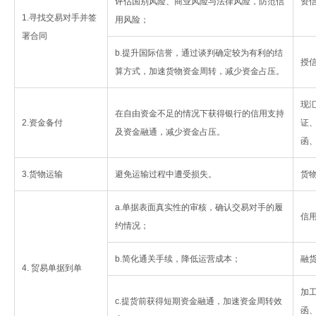
评估国别风险、商业风险与法律风险，防范信
资
1.寻找交易对手并签
用风险；
署合同
b.提升国际信誉，通过谈判确定较为有利的结
授
算方式，加速货物资金周转，减少资金占压。
现
在自由资金不足的情况下获得银行的信用支持
2.资金备付
证
及资金融通，减少资金占压。
函
3.货物运输
避免运输过程中遭受损失。
货
a.单据表面真实性的审核，确认交易对手的履
信
约情况；
b.简化通关手续，降低运营成本；
融
4. 贸易单据到单
加
c.提货前获得短期资金融通，加速资金周转效
函