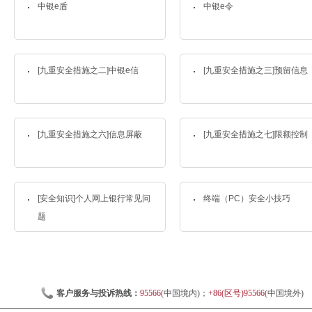
中银e盾
中银e令
[九重安全措施之二]中银e信
[九重安全措施之三]预留信息
[九重安全措施之六]信息屏蔽
[九重安全措施之七]限额控制
[安全知识]个人网上银行常见问
终端（PC）安全小技巧
题
客户服务与投诉热线：
95566
(中国境内)；
+86(区号)95566
(中国境外)