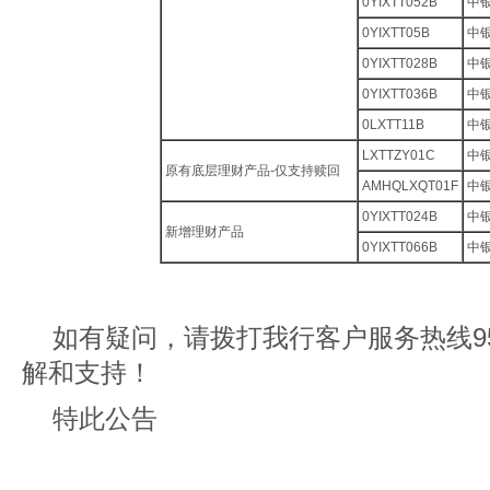
0YIXTT052B
中银
0YIXTT05B
中
0YIXTT028B
中银
0YIXTT036B
中银
0LXTT11B
中银
LXTTZY01C
中
原有底层理财产品-仅支持赎回
AMHQLXQT01F
中
0YIXTT024B
中银
新增理财产品
0YIXTT066B
中银
如有疑问，请拨打我行客户服务热线95
解和支持！
特此公告